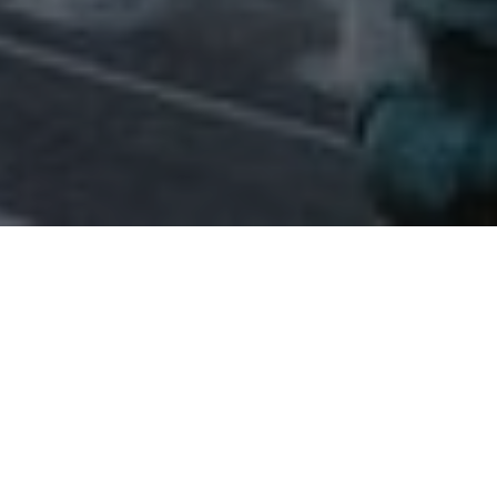
LE MOT DU DIRECTEUR
« Fondé en 1985, le Magistère Juriste d'Affaires de
l'Université Paris-Panthéon-Assas a rapidement acquis
une réputation de premier plan en France et à l'étranger.
L'association d'un enseignement universitaire d'excellence
et d'un lien constant avec la pratique professionnelle